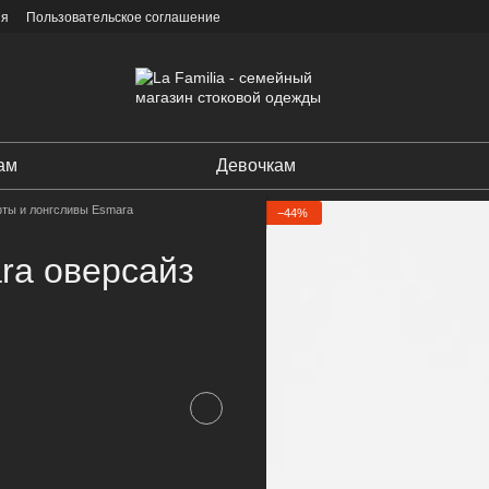
ия
Пользовательское соглашение
ам
Девочкам
ты и лонгсливы Esmara
−44%
ra оверсайз