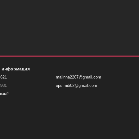
я информация
2621
malinna2207@gmail.com
6981
eps.mdi02@gmail.com
 вам?