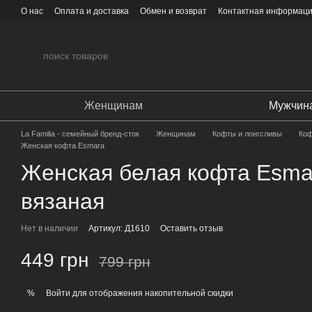
Перейти к основному контенту
О нас
Оплата и доставка
Обмен и возврат
Контактная информац
Женщинам
Мужчин
La Familia - семейный бренд-сток
Женщинам
Кофты и лонгсливы
Коф
Женская кофта Esmara
Женская белая кофта Esma
вязаная
Нет в наличии
Артикул: Д1610
Оставить отзыв
449 грн
799 грн
Войти
для отображения накопительной скидки
%