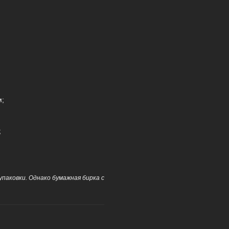
м;
;
паковки. Однако бумажная бирка с