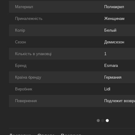
Материал
Полиакрил
Приналежність
Женщинам
Колір
Белый
Сезон
Демисезон
Кількість в упаковці
1
Бренд
Esmara
Країна бренду
Германия
Виробник
Lidl
Повернення
Подлежит возвр