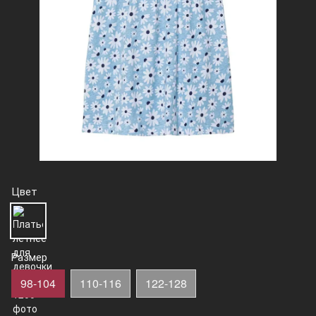
Цвет
Размер
98-104
110-116
122-128