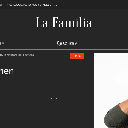
ия
Пользовательское соглашение
ам
Девочкам
ты и лонгсливы Esmara
−44%
men