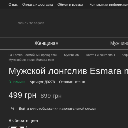
Перейти к основному контенту
О нас
Оплата и доставка
Обмен и возврат
Контактная информац
Женщинам
Мужчин
La Familia - семейный бренд-сток
Мужчинам
Кофты и лонгсливы
Коф
Мужской лонгслив Esmara men
Мужской лонгслив Esmara 
В наличии
Артикул: Д0278
Оставить отзыв
499 грн
899 грн
Войти
для отображения накопительной скидки
%
Выберите цвет