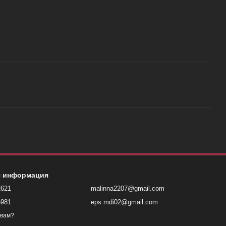
я информация
2621
malinna2207@gmail.com
6981
eps.mdi02@gmail.com
 вам?