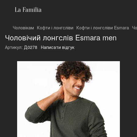
Чоловікам
Кофти і лонгсліви
Кофти і лонгсліви Esmara
Чо
Чоловічий лонгслів Esmara men
Артикул:
Д0278
Написати відгук