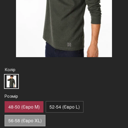
Колір
Розмір
48-50 (Євро M)
52-54 (Євро L)
56-58 (Євро XL)