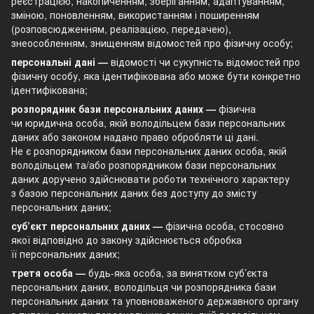
реєстрацією, накопиченням, зберіганням, адаптуванням,
зміною, поновленням, використанням і поширенням
(розповсюдженням, реалізацією, передачею),
знеособленням, знищенням відомостей про фізичну особу;
персональні дані —
відомості чи сукупність відомостей про
фізичну особу, яка ідентифікована або може бути конкретно
ідентифікована;
розпорядник бази персональних даних —
фізична
чи юридична особа, якій володільцем бази персональних
даних або законом надано право обробляти ці дані.
Не є розпорядником бази персональних даних особа, якій
володільцем та/або розпорядником бази персональних
даних доручено здійснювати роботи технічного характеру
з базою персональних даних без доступу до змісту
персональних даних;
суб’єкт персональних даних —
фізична особа, стосовно
якої відповідно до закону здійснюється обробка
її персональних даних;
третя особа —
будь-яка особа, за винятком суб’єкта
персональних даних, володільця чи розпорядника бази
персональних даних та уповноваженого державного органу