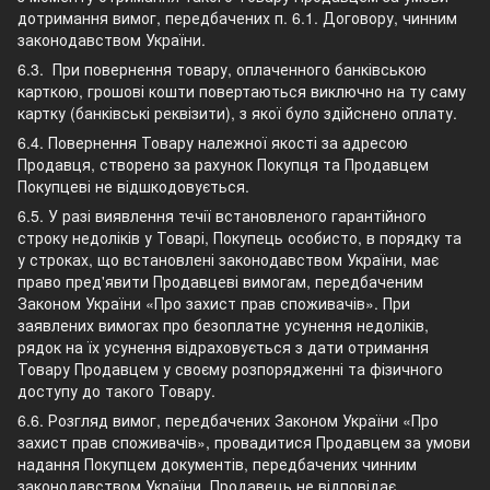
дотримання вимог, передбачених п. 6.1. Договору, чинним
законодавством України.
6.3. При повернення товару, оплаченного банківською
карткою, грошові кошти повертаються виключно на ту саму
картку (банківські реквізити), з якої було здійснено оплату.
6.4. Повернення Товару належної якості за адресою
Продавця, створено за рахунок Покупця та Продавцем
Покупцеві не відшкодовується.
6.5. У разі виявлення течії встановленого гарантійного
строку недоліків у Товарі, Покупець особисто, в порядку та
у строках, що встановлені законодавством України, має
право пред'явити Продавцеві вимогам, передбаченим
Законом України «Про захист прав споживачів». При
заявлених вимогах про безоплатне усунення недоліків,
рядок на їх усунення відраховується з дати отримання
Товару Продавцем у своєму розпорядженні та фізичного
доступу до такого Товару.
6.6. Розгляд вимог, передбачених Законом України «Про
захист прав споживачів», провадитися Продавцем за умови
надання Покупцем документів, передбачених чинним
законодавством України. Продавець не відповідає