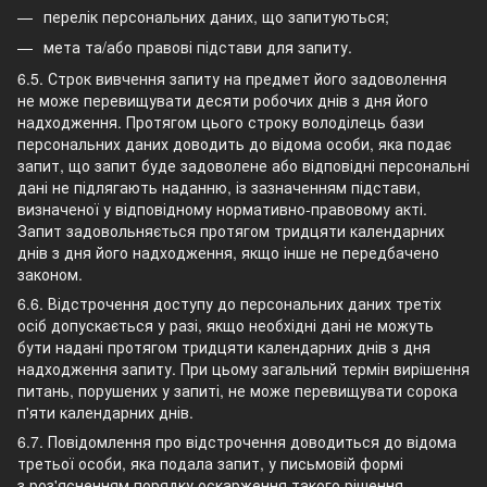
перелік персональних даних, що запитуються;
мета та/або правові підстави для запиту.
6.5. Строк вивчення запиту на предмет його задоволення
не може перевищувати десяти робочих днів з дня його
надходження. Протягом цього строку володілець бази
персональних даних доводить до відома особи, яка подає
запит, що запит буде задоволене або відповідні персональні
дані не підлягають наданню, із зазначенням підстави,
визначеної у відповідному нормативно-правовому акті.
Запит задовольняється протягом тридцяти календарних
днів з дня його надходження, якщо інше не передбачено
законом.
6.6. Відстрочення доступу до персональних даних третіх
осіб допускається у разі, якщо необхідні дані не можуть
бути надані протягом тридцяти календарних днів з дня
надходження запиту. При цьому загальний термін вирішення
питань, порушених у запиті, не може перевищувати сорока
п'яти календарних днів.
6.7. Повідомлення про відстрочення доводиться до відома
третьої особи, яка подала запит, у письмовій формі
з роз'ясненням порядку оскарження такого рішення.