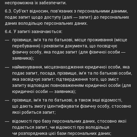
неспроможна їх забезпечити.
6.3. Суб'єкт відносин, пов'язаних з персональними даними,
подає запит щодо доступу (далі — запит) до персональних
даних володільцю персональних даних.
6.4. У запиті зазначаються:
прізвище, ім'я та по батькові, місце проживання (місце
перебування) і реквізити документа, що посвідчує
фізичну особу, яка подає запит (для фізичної особи —
заявника);
найменування, місцезнаходження юридичної особи, яка
подає запит, посада, прізвище, ім'я та по батькові особи,
яка засвідчує запит; підтвердження того, що зміст
запиту відповідає повноваженням юридичної особи (для
юридичної особи — заявника);
прізвище, ім'я та по батькові, а також інші відомості,
що дають змогу ідентифікувати фізичну особу, стосовно
якої робиться запит;
відомості про базу персональних даних, стосовно якої
подається запит, чи відомості про володільця
чи розпорядника цієї бази персональних даних;