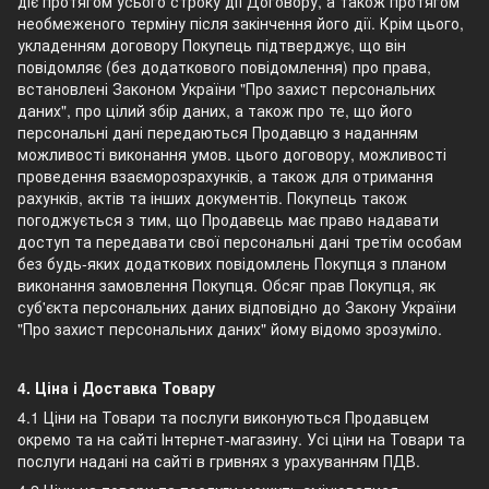
діє протягом усього строку дії Договору, а також протягом
необмеженого терміну після закінчення його дії. Крім цього,
укладенням договору Покупець підтверджує, що він
повідомляє (без додаткового повідомлення) про права,
встановлені Законом України "Про захист персональних
даних", про цілий збір даних, а також про те, що його
персональні дані передаються Продавцю з наданням
можливості виконання умов. цього договору, можливості
проведення взаєморозрахунків, а також для отримання
рахунків, актів та інших документів. Покупець також
погоджується з тим, що Продавець має право надавати
доступ та передавати свої персональні дані третім особам
без будь-яких додаткових повідомлень Покупця з планом
виконання замовлення Покупця. Обсяг прав Покупця, як
суб'єкта персональних даних відповідно до Закону України
"Про захист персональних даних" йому відомо зрозуміло.
4. Ціна і Доставка Товару
4.1 Ціни на Товари та послуги виконуються Продавцем
окремо та на сайті Інтернет-магазину. Усі ціни на Товари та
послуги надані на сайті в гривнях з урахуванням ПДВ.