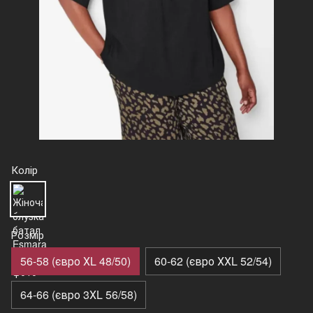
Колір
Розмір
56-58 (євро ХL 48/50)
60-62 (євро ХХL 52/54)
64-66 (євро 3ХL 56/58)