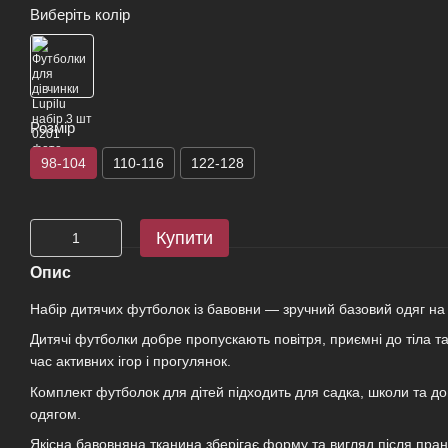
Виберіть колір
Розмір
98-104
110-116
122-128
Купити
Опис
Набір дитячих футболок із бавовни — зручний базовий одяг на
Дитячі футболки добре пропускають повітря, приємні до тіла т
час активних ігор і прогулянок.
Комплект футболок для дітей підходить для садка, школи та до
одягом.
Якісна бавовняна тканина зберігає форму та вигляд після пран