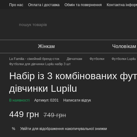
Перейти до основного контенту
Про нас
Оплата і доставка
Обмін та повернення
Контактна інфор
Жінкам
Чоловікам
La Familia - сімейний бренд-сток
Дівчаткам
Футболки
Футболки Lupilu
Футболки для дівчинки Lupilu набір 3 шт
Набір із 3 комбінованих фу
дівчинки Lupilu
В наявності
Артикул: 0201
Написати відгук
449 грн
749 грн
Увійти
для відображення накопичувальної знижки
%