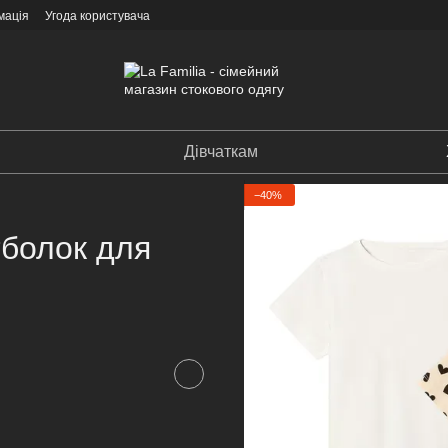
мація
Угода користувача
Дівчаткам
−40%
тболок для