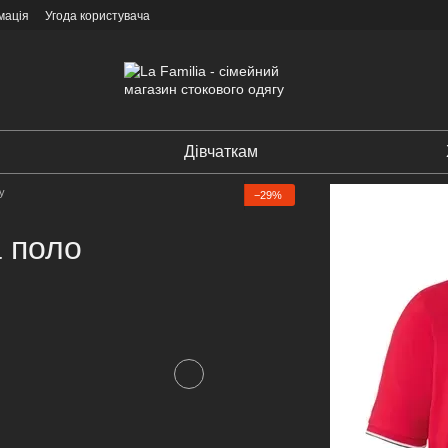
мація
Угода користувача
Дівчаткам
y
−29%
 поло