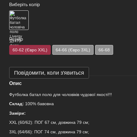
Виберіть колір
Розмір
60-62 (Євро XXL)
64-66 (Євро 3XL)
66-68
Повідомити, коли з'явиться
Опис
Футболка батал поло для чоловіків чудової якості!!!
Склад:
100% бавовна
Заміри:
XXL (60/62): ПОГ 67 см, довжина 79 см;
3XL (64/66): ПОГ 74 см, довжина 79 см;