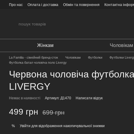
Перейти до основного контенту
Про нас
Оплата і доставка
Обмін та повернення
Контактна інфор
Жінкам
Чоловікам
La Familia - сімейний бренд-сток
Чоловікам
Футболки
Футболки Liverg
Футболка батал чоловіча поло Livergy
Червона чоловіча футболка
LIVERGY
Немає в наявності
Артикул: Д1470
Написати відгук
499 грн
699 грн
Увійти
для відображення накопичувальної знижки
%