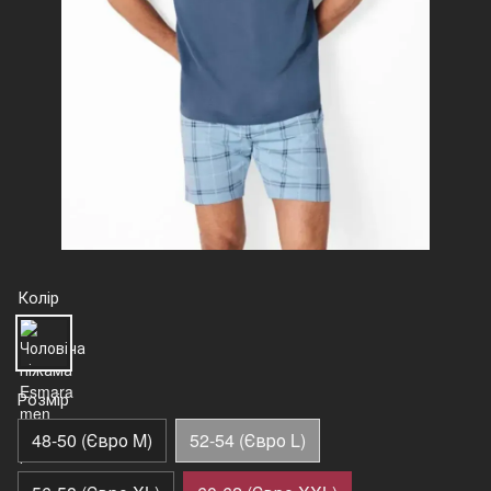
Колір
Розмір
48-50 (Євро M)
52-54 (Євро L)