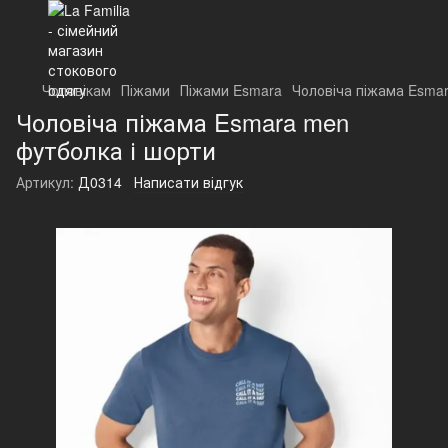
Чоловікам
Піжами
Піжами Esmara
Чоловіча піжама Esmar
Чоловіча піжама Esmara men
футболка і шорти
Артикул:
Д0314
Написати відгук