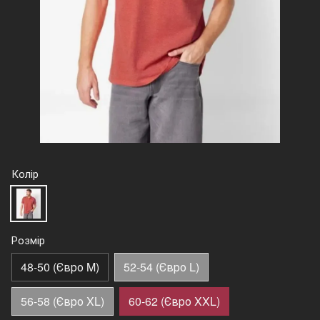
Колір
Розмір
48-50 (Євро M)
52-54 (Євро L)
56-58 (Євро XL)
60-62 (Євро XXL)