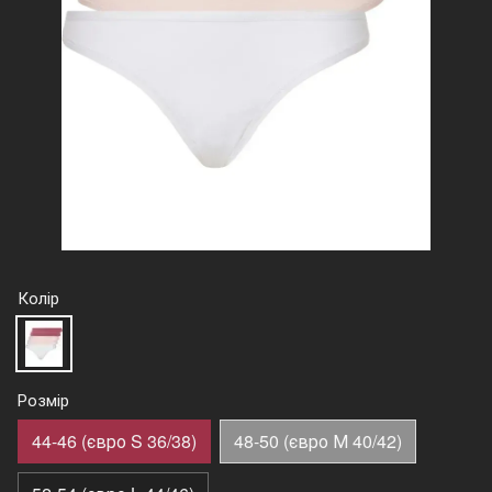
Колір
Розмір
44-46 (євро S 36/38)
48-50 (євро М 40/42)