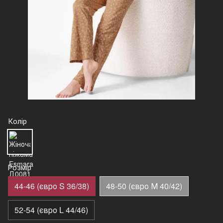
Колір
Розмір
44-46 (євро S 36/38)
48-50 (євро М 40/42)
52-54 (євро L 44/46)