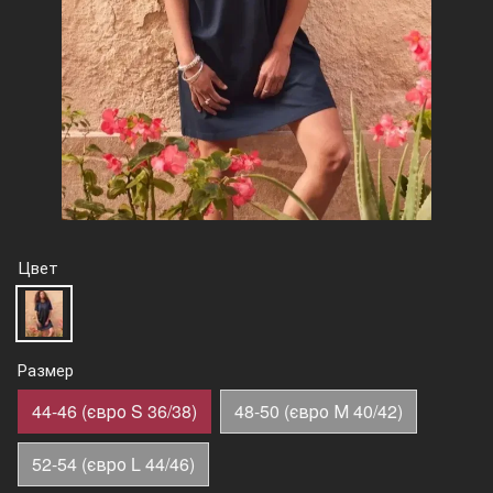
Цвет
Размер
44-46 (євро S 36/38)
48-50 (євро М 40/42)
52-54 (євро L 44/46)