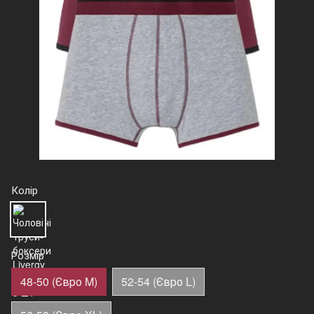
Колір
Розмір
48-50 (Євро M)
52-54 (Євро L)