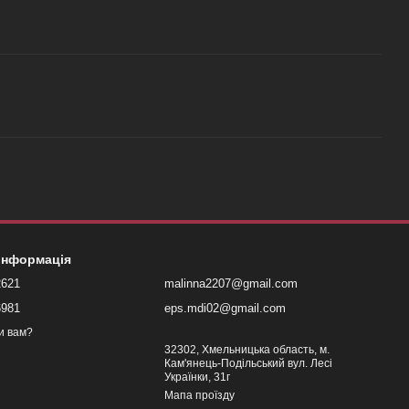
 інформація
2621
malinna2207@gmail.com
6981
eps.mdi02@gmail.com
и вам?
32302, Хмельницька область, м.
Кам'янець-Подільський вул. Лесі
Українки, 31г
Мапа проїзду