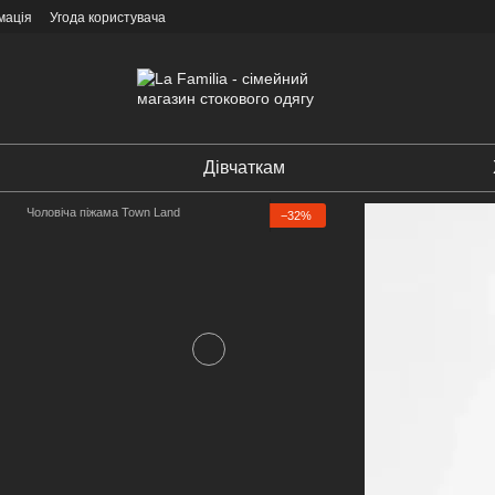
мація
Угода користувача
Дівчаткам
Чоловіча піжама Town Land
−32%