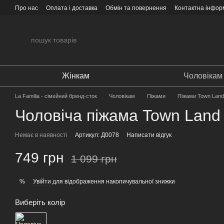
Перейти до основного контенту
Про нас
Оплата і доставка
Обмін та повернення
Контактна інфор
Жінкам
Чоловікам
La Familia - сімейний бренд-сток
Чоловікам
Піжами
Піжами Town Land
Чоловіча піжама Town Land
Немає в наявності
Артикул: Д0078
Написати відгук
749 грн
1 099 грн
Увійти
для відображення накопичувальної знижки
%
Виберіть колір